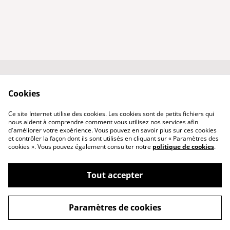
Conditions générales
Politique de
Cookies
de vente
confidentialité
Qui suis-je ?
Politique de cookies
Ce site Internet utilise des cookies. Les cookies sont de petits fichiers qui
Nous contacter
nous aident à comprendre comment vous utilisez nos services afin
d'améliorer votre expérience. Vous pouvez en savoir plus sur ces cookies
et contrôler la façon dont ils sont utilisés en cliquant sur « Paramètres des
cookies ». Vous pouvez également consulter notre
politique de cookies
.
Tout accepter
©
2026
PhenixCuir & PhenixBijoux
Paramètres de cookies
powered by