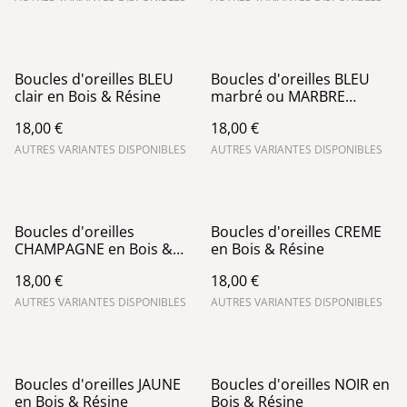
Boucles d'oreilles BLEU
Boucles d'oreilles BLEU
clair en Bois & Résine
marbré ou MARBRE
blanc/noir en Bois &
18,00 €
18,00 €
Résine
AUTRES VARIANTES DISPONIBLES
AUTRES VARIANTES DISPONIBLES
Boucles d'oreilles
Boucles d'oreilles CREME
CHAMPAGNE en Bois &
en Bois & Résine
Résine
18,00 €
18,00 €
AUTRES VARIANTES DISPONIBLES
AUTRES VARIANTES DISPONIBLES
Boucles d'oreilles JAUNE
Boucles d'oreilles NOIR en
en Bois & Résine
Bois & Résine