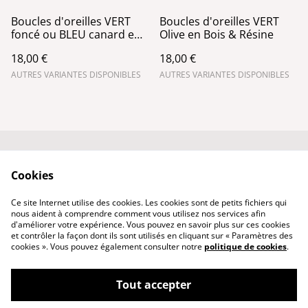
Boucles d'oreilles VERT
Boucles d'oreilles VERT
foncé ou BLEU canard en
Olive en Bois & Résine
Bois & Résine
18,00 €
18,00 €
AUTRES VARIANTES DISPONIBLES
AUTRES VARIANTES DISPONIBLES
Conditions générales
Politique de
Cookies
de vente
confidentialité
Qui suis-je ?
Politique de cookies
Ce site Internet utilise des cookies. Les cookies sont de petits fichiers qui
Nous contacter
nous aident à comprendre comment vous utilisez nos services afin
d'améliorer votre expérience. Vous pouvez en savoir plus sur ces cookies
et contrôler la façon dont ils sont utilisés en cliquant sur « Paramètres des
cookies ». Vous pouvez également consulter notre
politique de cookies
.
Tout accepter
©
2026
PhenixCuir & PhenixBijoux