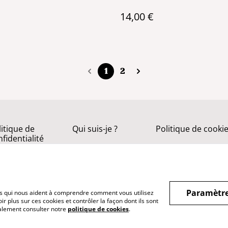
14,00 €
1
2
litique de
Qui suis-je ?
Politique de cooki
fidentialité
Paramètre
hiers qui nous aident à comprendre comment vous utilisez
r plus sur ces cookies et contrôler la façon dont ils sont
galement consulter notre
politique de cookies
.