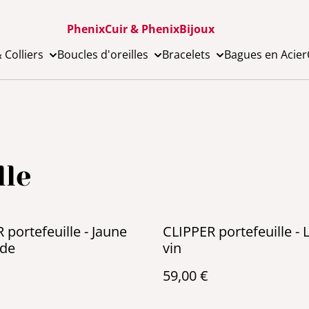
PhenixCuir & PhenixBijoux
 Colliers
Boucles d'oreilles
Bracelets
Bagues en Acier
lle
 portefeuille - Jaune
CLIPPER portefeuille - 
de
vin
59,00 €