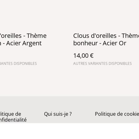
'oreilles - Thème
Clous d'oreilles - Thèm
n - Acier Argent
bonheur - Acier Or
14,00 €
IANTES DISPONIBLES
AUTRES VARIANTES DISPONIBLES
litique de
Qui suis-je ?
Politique de cooki
fidentialité