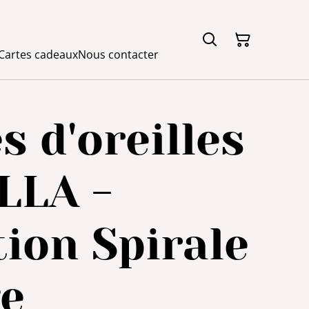
Cartes cadeaux
Nous contacter
s d'oreilles
LLA -
tion Spirale
ge