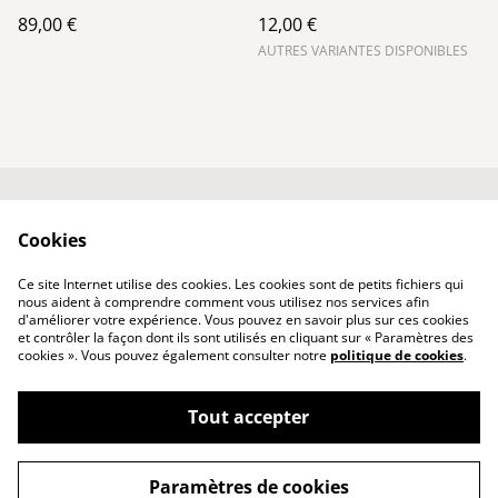
Argent
89,00 €
12,00 €
AUTRES VARIANTES DISPONIBLES
Conditions générales
Politique de
Cookies
de vente
confidentialité
Qui suis-je ?
Politique de cookies
Ce site Internet utilise des cookies. Les cookies sont de petits fichiers qui
Nous contacter
nous aident à comprendre comment vous utilisez nos services afin
d'améliorer votre expérience. Vous pouvez en savoir plus sur ces cookies
et contrôler la façon dont ils sont utilisés en cliquant sur « Paramètres des
cookies ». Vous pouvez également consulter notre
politique de cookies
.
Tout accepter
©
2026
PhenixCuir & PhenixBijoux
Paramètres de cookies