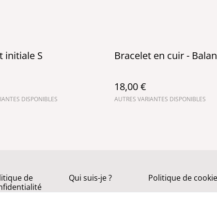
 initiale S
Bracelet en cuir - Bala
18,00 €
IANTES DISPONIBLES
AUTRES VARIANTES DISPONIBLES
litique de
Qui suis-je ?
Politique de cooki
fidentialité