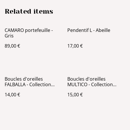
Related items
CAMARO portefeuille -
Pendentif L - Abeille
Gris
89,00 €
17,00 €
Boucles d'oreilles
Boucles d'oreilles
FALBALLA - Collection
MULTICO - Collection
Croix - Vert
Coquillages - Noir et
14,00 €
15,00 €
Rouge