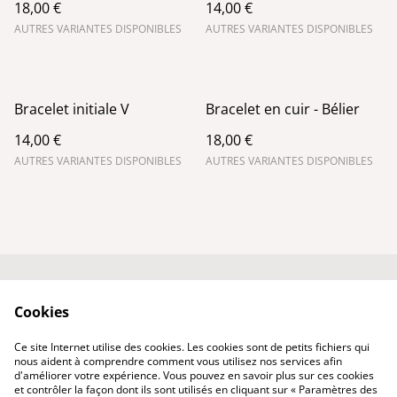
18,00 €
14,00 €
AUTRES VARIANTES DISPONIBLES
AUTRES VARIANTES DISPONIBLES
Bracelet initiale V
Bracelet en cuir - Bélier
14,00 €
18,00 €
AUTRES VARIANTES DISPONIBLES
AUTRES VARIANTES DISPONIBLES
Conditions générales
Politique de
Cookies
de vente
confidentialité
Qui suis-je ?
Politique de cookies
Ce site Internet utilise des cookies. Les cookies sont de petits fichiers qui
Nous contacter
nous aident à comprendre comment vous utilisez nos services afin
d'améliorer votre expérience. Vous pouvez en savoir plus sur ces cookies
et contrôler la façon dont ils sont utilisés en cliquant sur « Paramètres des