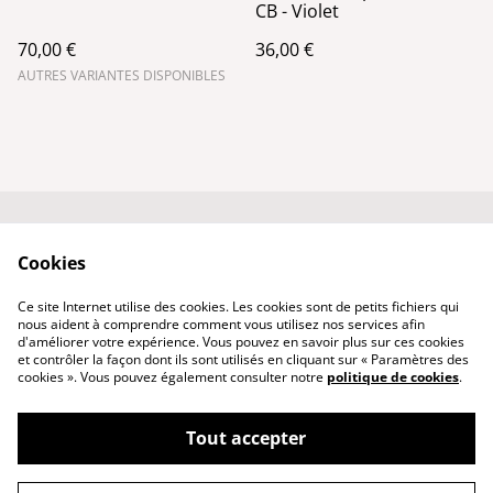
CB - Violet
70,00 €
36,00 €
AUTRES VARIANTES DISPONIBLES
Conditions générales
Politique de
Cookies
de vente
confidentialité
Qui suis-je ?
Politique de cookies
Ce site Internet utilise des cookies. Les cookies sont de petits fichiers qui
Nous contacter
nous aident à comprendre comment vous utilisez nos services afin
d'améliorer votre expérience. Vous pouvez en savoir plus sur ces cookies
et contrôler la façon dont ils sont utilisés en cliquant sur « Paramètres des
cookies ». Vous pouvez également consulter notre
politique de cookies
.
Tout accepter
©
2026
PhenixCuir & PhenixBijoux