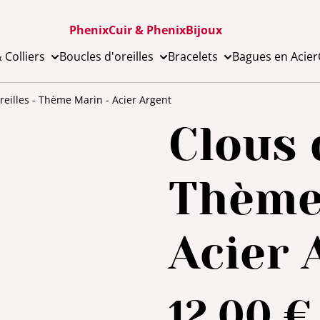
PhenixCuir & PhenixBijoux
 Colliers
Boucles d'oreilles
Bracelets
Bagues en Acier
reilles - Thème Marin - Acier Argent
Clous d
Thème
Acier 
12,00 €