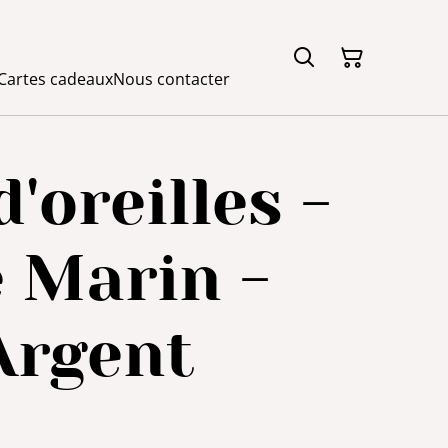
Cartes cadeaux
Nous contacter
'oreilles -
 Marin -
Argent