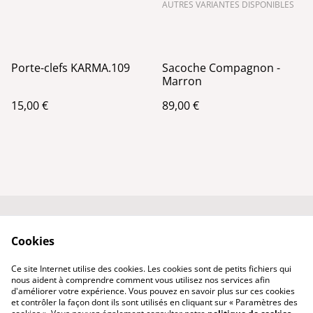
AUTRES VARIANTES DISPONIBLES
Porte-clefs KARMA.109
Sacoche Compagnon -
Marron
15,00 €
89,00 €
Conditions générales
Politique de
Cookies
de vente
confidentialité
Qui suis-je ?
Politique de cookies
Ce site Internet utilise des cookies. Les cookies sont de petits fichiers qui
Nous contacter
nous aident à comprendre comment vous utilisez nos services afin
d'améliorer votre expérience. Vous pouvez en savoir plus sur ces cookies
et contrôler la façon dont ils sont utilisés en cliquant sur « Paramètres des