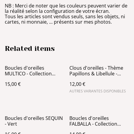
NB : Merci de noter que les couleurs peuvent varier de
la réalité selon la configuration de votre écran.
Tous les articles sont vendus seuls, sans les objets, ni
cartes, ni monnaie, ... présents sur mes photos.
Related items
Boucles d'oreilles
Clous d'oreilles - Thème
MULTICO - Collection
Papillons & Libellule -
petites Feuilles - Nuancier
Acier Argent
15,00 €
12,00 €
Bleu
AUTRES VARIANTES DISPONIBLES
Boucles d'oreilles SEQUIN
Boucles d'oreilles
- Vert
FALBALLA - Collection
Cercles - Vert