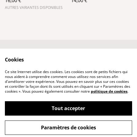
16,00 €
14,00 €
AUTRES VARIANTES DISPONIBLES
Conditions générales
Politique de
Cookies
de vente
confidentialité
Qui suis-je ?
Politique de cookies
Ce site Internet utilise des cookies. Les cookies sont de petits fichiers qui
Nous contacter
nous aident à comprendre comment vous utilisez nos services afin
d'améliorer votre expérience. Vous pouvez en savoir plus sur ces cookies
et contrôler la façon dont ils sont utilisés en cliquant sur « Paramètres des
cookies ». Vous pouvez également consulter notre
politique de cookies
.
Tout accepter
©
2026
PhenixCuir & PhenixBijoux
Paramètres de cookies
powered by