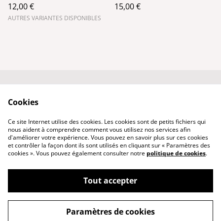
12,00 €
15,00 €
Noir
AUTRES VARIANTES DISPONIBLES
Conditions générales
Politique de
Cookies
de vente
confidentialité
Qui suis-je ?
Politique de cookies
Ce site Internet utilise des cookies. Les cookies sont de petits fichiers qui
Nous contacter
nous aident à comprendre comment vous utilisez nos services afin
d'améliorer votre expérience. Vous pouvez en savoir plus sur ces cookies
et contrôler la façon dont ils sont utilisés en cliquant sur « Paramètres des
cookies ». Vous pouvez également consulter notre
politique de cookies
.
Tout accepter
©
2026
PhenixCuir & PhenixBijoux
Paramètres de cookies
powered by