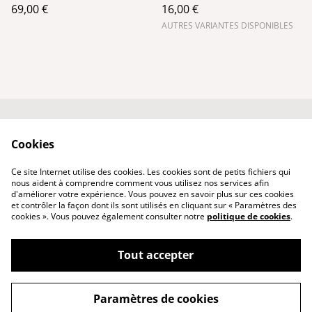
69,00 €
16,00 €
AUTRES VARIANTES DISPONIBLES
Conditions générales
Politique de
Cookies
de vente
confidentialité
Qui suis-je ?
Politique de cookies
Ce site Internet utilise des cookies. Les cookies sont de petits fichiers qui
Nous contacter
nous aident à comprendre comment vous utilisez nos services afin
d'améliorer votre expérience. Vous pouvez en savoir plus sur ces cookies
et contrôler la façon dont ils sont utilisés en cliquant sur « Paramètres des
cookies ». Vous pouvez également consulter notre
politique de cookies
.
Tout accepter
©
2026
PhenixCuir & PhenixBijoux
Paramètres de cookies
powered by