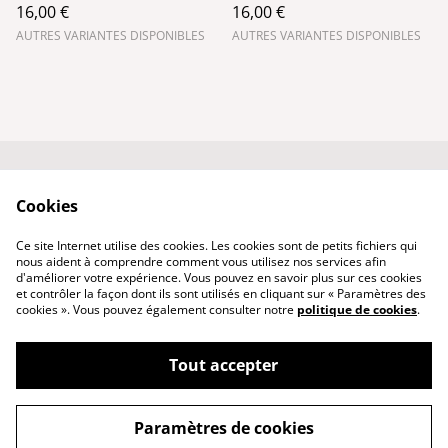
16,00 €
16,00 €
AUTRES VARIANTES DISPONIBLES
AUTRES VARIANTES DISPONIBLES
Conditions générales
Politique de
Cookies
de vente
confidentialité
Qui suis-je ?
Politique de cookies
Ce site Internet utilise des cookies. Les cookies sont de petits fichiers qui
Nous contacter
nous aident à comprendre comment vous utilisez nos services afin
d'améliorer votre expérience. Vous pouvez en savoir plus sur ces cookies
et contrôler la façon dont ils sont utilisés en cliquant sur « Paramètres des
cookies ». Vous pouvez également consulter notre
politique de cookies
.
Tout accepter
©
2026
PhenixCuir & PhenixBijoux
Paramètres de cookies
powered by