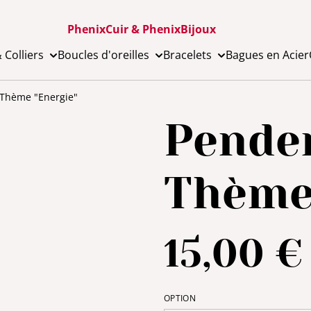
PhenixCuir & PhenixBijoux
 Colliers
Boucles d'oreilles
Bracelets
Bagues en Acier
 Thème "Energie"
Penden
Thème
15,00 €
OPTION