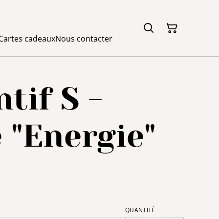
Cartes cadeaux
Nous contacter
tif S -
 "Energie"
QUANTITÉ