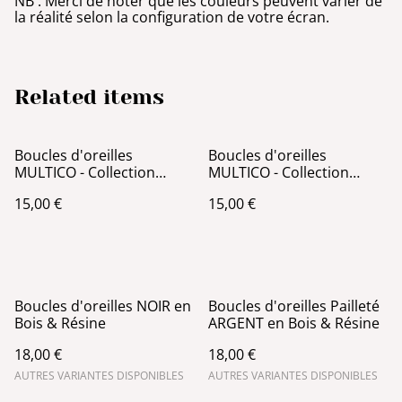
NB : Merci de noter que les couleurs peuvent varier de
la réalité selon la configuration de votre écran.
Related items
Boucles d'oreilles
Boucles d'oreilles
MULTICO - Collection
MULTICO - Collection
Papillon - Rose et Violet
Papillon - Or, Argent et
15,00 €
15,00 €
Marron
Boucles d'oreilles NOIR en
Boucles d'oreilles Pailleté
Bois & Résine
ARGENT en Bois & Résine
18,00 €
18,00 €
AUTRES VARIANTES DISPONIBLES
AUTRES VARIANTES DISPONIBLES