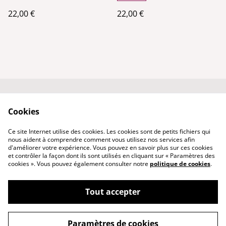
22,00 €
22,00 €
Conditions générales
Politique de
Cookies
de vente
confidentialité
Qui suis-je ?
Politique de cookies
Ce site Internet utilise des cookies. Les cookies sont de petits fichiers qui
Nous contacter
nous aident à comprendre comment vous utilisez nos services afin
d'améliorer votre expérience. Vous pouvez en savoir plus sur ces cookies
et contrôler la façon dont ils sont utilisés en cliquant sur « Paramètres des
cookies ». Vous pouvez également consulter notre
politique de cookies
.
Tout accepter
©
2026
PhenixCuir & PhenixBijoux
Paramètres de cookies