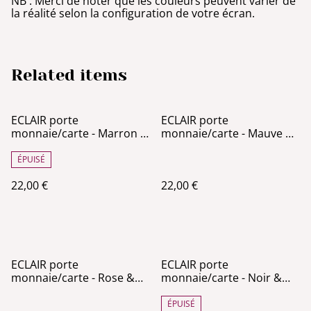
NB : Merci de noter que les couleurs peuvent varier de
la réalité selon la configuration de votre écran.
Related items
ECLAIR porte
ECLAIR porte
monnaie/carte - Marron &
monnaie/carte - Mauve &
Vert anglais
Violet
ÉPUISÉ
22,00 €
22,00 €
ECLAIR porte
ECLAIR porte
monnaie/carte - Rose &
monnaie/carte - Noir &
Noir
Taupe
ÉPUISÉ